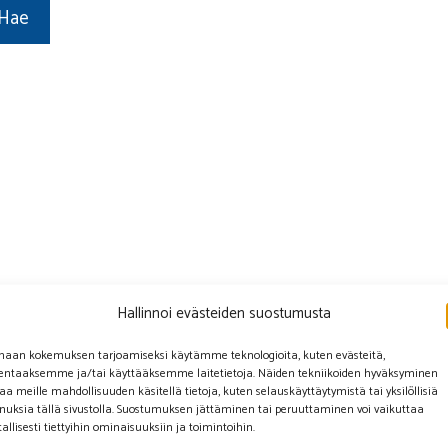
Hallinnoi evästeiden suostumusta
haan kokemuksen tarjoamiseksi käytämme teknologioita, kuten evästeitä,
lentaaksemme ja/tai käyttääksemme laitetietoja. Näiden tekniikoiden hyväksyminen
aa meille mahdollisuuden käsitellä tietoja, kuten selauskäyttäytymistä tai yksilöllisiä
nuksia tällä sivustolla. Suostumuksen jättäminen tai peruuttaminen voi vaikuttaa
tallisesti tiettyihin ominaisuuksiin ja toimintoihin.