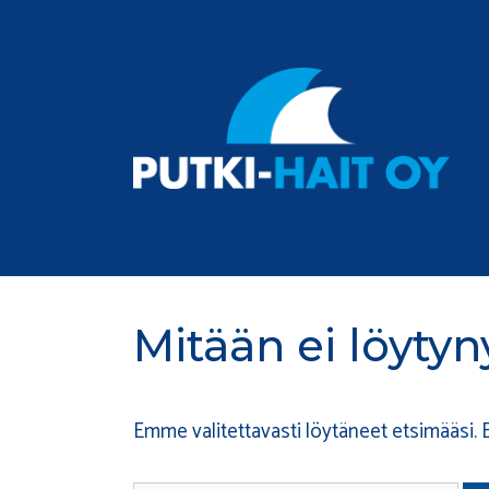
Siirry
sisältöön
Mitään ei löytyn
Emme valitettavasti löytäneet etsimääsi.