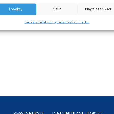
Hyväksy
Kiellä
Näytä asetukset
Evästekäytäntö
Tietosuojalausunto
Vastuurajoitus
LVI-ASENNUKSET
LVI-TOIMITILAMUUTOKSET