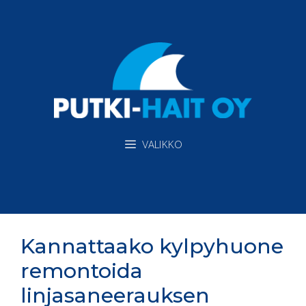
Siirry
sisältöön
VALIKKO
Kannattaako kylpyhuone
remontoida
linjasaneerauksen