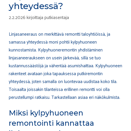
yhteydessä?
2.2.2026
kirjoittaja
putkiasentaja
Linjasaneeraus on merkittävä remontti taloyhtiöissä, ja
samassa yhteydessä moni pohtii kylpyhuoneen
kunnostamista. Kylpyhuoneremontin yhdistäminen
linjasaneeraukseen on usein järkevää, sillä se tuo
kustannussäästöjä ja vähentää asumishaittaa. Kylpyhuoneen
rakenteet avataan joka tapauksessa putkiremontin
yhteydessä, joten samalla on luontevaa uudistaa koko tila.
Toisaalta joissakin tilanteissa erillinen remontti voi olla
perustellumpi ratkaisu. Tarkastellaan asiaa eri näkökulmista.
Miksi kylpyhuoneen
remontointi kannattaa