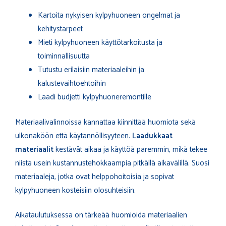
Kartoita nykyisen kylpyhuoneen ongelmat ja
kehitystarpeet
Mieti kylpyhuoneen käyttötarkoitusta ja
toiminnallisuutta
Tutustu erilaisiin materiaaleihin ja
kalustevaihtoehtoihin
Laadi budjetti kylpyhuoneremontille
Materiaalivalinnoissa kannattaa kiinnittää huomiota sekä
ulkonäköön että käytännöllisyyteen.
Laadukkaat
materiaalit
kestävät aikaa ja käyttöä paremmin, mikä tekee
niistä usein kustannustehokkaampia pitkällä aikavälillä. Suosi
materiaaleja, jotka ovat helppohoitoisia ja sopivat
kylpyhuoneen kosteisiin olosuhteisiin.
Aikataulutuksessa on tärkeää huomioida materiaalien