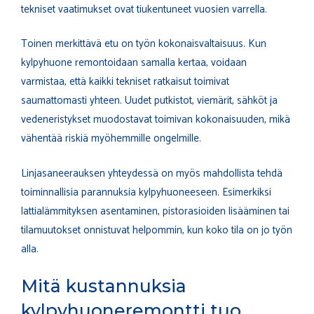
tekniset vaatimukset ovat tiukentuneet vuosien varrella.
Toinen merkittävä etu on työn kokonaisvaltaisuus. Kun
kylpyhuone remontoidaan samalla kertaa, voidaan
varmistaa, että kaikki tekniset ratkaisut toimivat
saumattomasti yhteen. Uudet putkistot, viemärit, sähköt ja
vedeneristykset muodostavat toimivan kokonaisuuden, mikä
vähentää riskiä myöhemmille ongelmille.
Linjasaneerauksen yhteydessä on myös mahdollista tehdä
toiminnallisia parannuksia kylpyhuoneeseen. Esimerkiksi
lattialämmityksen asentaminen, pistorasioiden lisääminen tai
tilamuutokset onnistuvat helpommin, kun koko tila on jo työn
alla.
Mitä kustannuksia
kylpyhuoneremontti tuo