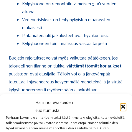
Kylpyhuone on remontoitu viimeisen 5–10 vuoden
aikana
Vedeneristykset on tehty nykyisten määräysten
mukaisesti
Pintamateriaalit ja kalusteet ovat hyväkuntoisia
Kylpyhuoneen toiminnallisuus vastaa tarpeita
Budjetin rajoitukset voivat myös vaikuttaa päätökseen. Jos
taloudellinen tilanne on tiukka,
välttämättömät korjaukset
putkistoon ovat etusijalla. Tällöin voi olla järkevämpää
toteuttaa linjasaneeraus kevyemmällä menetelmällä ja siirtää
kylpyhuoneremontti myöhempään ajankohtaan.
Hallinnoi evästeiden
Myös henkilökohtaiset tarpeet vaikuttavat. Jos olet
suostumusta
myymässä asuntoa lähitulevaisuudessa, täydellinen
Parhaan kokemuksen tarjoamiseksi käytämme teknologioita, kuten evästeitä,
kylpyhuoneremontti ei välttämättä tuo sijoitukselle riittävää
tallentaaksemme ja/tai käyttääksemme laitetietoja. Näiden tekniikoiden
tuottoa. Toisaalta, jos suunnittelet asuvasi asunnossa
hyväksyminen antaa meille mahdollisuuden käsitellä tietoja, kuten