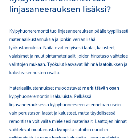
linjasaneerauksen lisäksi?
Kylpyhuoneremontti tuo linjasaneerauksen päälle tyypillisesti
materiaalikustannuksia ja jonkin verran lisää
työkustannuksia. Näitä ovat erityisesti laatat, kalusteet,
valaisimet ja muut pintamateriaalit, joiden hintataso vaihtelee
valintojen mukaan. Työkulut kasvavat lähinnä laatoituksen ja
kalusteasennusten osalta.
Materiaalikustannukset muodostavat
merkittävän osan
kylpyhuoneremontin lisäkuluista. Pelkässä
linjasaneerauksessa kylpyhuoneeseen asennetaan usein
vain perustason laatat ja kalusteet, mutta täydellisessä
remontissa voit valita mieleisesi materiaalit. Laattojen hinnat
vaihtelevat muutamasta kympistä satoihin euroihin