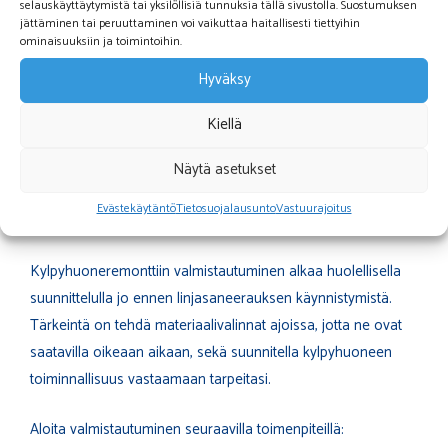
selauskäyttäytymistä tai yksilöllisiä tunnuksia tällä sivustolla. Suostumuksen
pitkään, kokonaisvaltainen remontti on usein kannattavampi
jättäminen tai peruuttaminen voi vaikuttaa haitallisesti tiettyihin
pitkällä aikavälillä.
ominaisuuksiin ja toimintoihin.
Hyväksy
Miten valmistautua
Kiellä
kylpyhuoneremonttiin
linjasaneerauksen
Näytä asetukset
yhteydessä?
Evästekäytäntö
Tietosuojalausunto
Vastuurajoitus
Kylpyhuoneremonttiin valmistautuminen alkaa huolellisella
suunnittelulla jo ennen linjasaneerauksen käynnistymistä.
Tärkeintä on tehdä materiaalivalinnat ajoissa, jotta ne ovat
saatavilla oikeaan aikaan, sekä suunnitella kylpyhuoneen
toiminnallisuus vastaamaan tarpeitasi.
Aloita valmistautuminen seuraavilla toimenpiteillä: