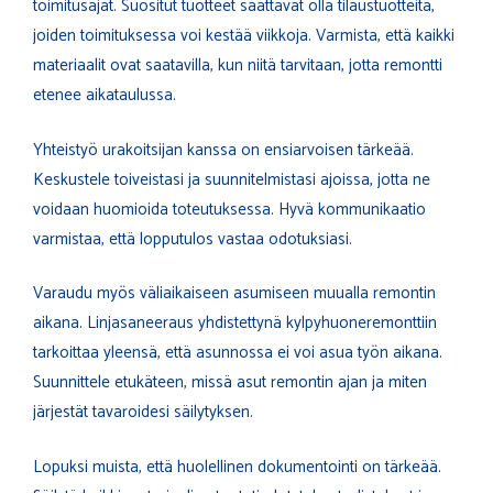
toimitusajat. Suositut tuotteet saattavat olla tilaustuotteita,
joiden toimituksessa voi kestää viikkoja. Varmista, että kaikki
materiaalit ovat saatavilla, kun niitä tarvitaan, jotta remontti
etenee aikataulussa.
Yhteistyö urakoitsijan kanssa on ensiarvoisen tärkeää.
Keskustele toiveistasi ja suunnitelmistasi ajoissa, jotta ne
voidaan huomioida toteutuksessa. Hyvä kommunikaatio
varmistaa, että lopputulos vastaa odotuksiasi.
Varaudu myös väliaikaiseen asumiseen muualla remontin
aikana. Linjasaneeraus yhdistettynä kylpyhuoneremonttiin
tarkoittaa yleensä, että asunnossa ei voi asua työn aikana.
Suunnittele etukäteen, missä asut remontin ajan ja miten
järjestät tavaroidesi säilytyksen.
Lopuksi muista, että huolellinen dokumentointi on tärkeää.