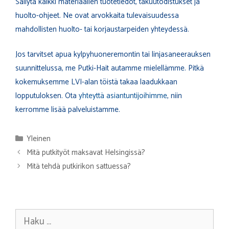
Säilytä kaikki materiaalien tuotetiedot, takuutodistukset ja
huolto-ohjeet. Ne ovat arvokkaita tulevaisuudessa
mahdollisten huolto- tai korjaustarpeiden yhteydessä.
Jos tarvitset apua kylpyhuoneremontin tai linjasaneerauksen
suunnittelussa, me Putki-Hait autamme mielellämme. Pitkä
kokemuksemme LVI-alan töistä takaa laadukkaan
lopputuloksen. Ota
yhteyttä asiantuntijoihimme
, niin
kerromme lisää palveluistamme.
Kategoriat
Yleinen
Mitä putkityöt maksavat Helsingissä?
Mitä tehdä putkirikon sattuessa?
Haku: