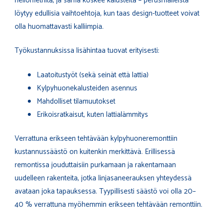
neliömetriltä, ja sama koskee kalusteita – perusmalleista
löytyy edullisia vaihtoehtoja, kun taas design-tuotteet voivat
olla huomattavasti kalliimpia.
Työkustannuksissa lisähintaa tuovat erityisesti:
Laatoitustyöt (sekä seinät että lattia)
Kylpyhuonekalusteiden asennus
Mahdolliset tilamuutokset
Erikoisratkaisut, kuten lattialämmitys
Verrattuna erikseen tehtävään kylpyhuoneremonttiin
kustannussäästö on kuitenkin merkittävä. Erillisessä
remontissa jouduttaisiin purkamaan ja rakentamaan
uudelleen rakenteita, jotka linjasaneerauksen yhteydessä
avataan joka tapauksessa. Tyypillisesti säästö voi olla 20–
40 % verrattuna myöhemmin erikseen tehtävään remonttiin.