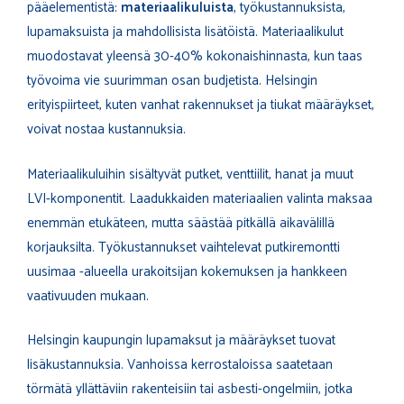
pääelementistä:
materiaalikuluista
, työkustannuksista,
lupamaksuista ja mahdollisista lisätöistä. Materiaalikulut
muodostavat yleensä 30-40% kokonaishinnasta, kun taas
työvoima vie suurimman osan budjetista. Helsingin
erityispiirteet, kuten vanhat rakennukset ja tiukat määräykset,
voivat nostaa kustannuksia.
Materiaalikuluihin sisältyvät putket, venttiilit, hanat ja muut
LVI-komponentit. Laadukkaiden materiaalien valinta maksaa
enemmän etukäteen, mutta säästää pitkällä aikavälillä
korjauksilta. Työkustannukset vaihtelevat putkiremontti
uusimaa -alueella urakoitsijan kokemuksen ja hankkeen
vaativuuden mukaan.
Helsingin kaupungin lupamaksut ja määräykset tuovat
lisäkustannuksia. Vanhoissa kerrostaloissa saatetaan
törmätä yllättäviin rakenteisiin tai asbesti-ongelmiin, jotka