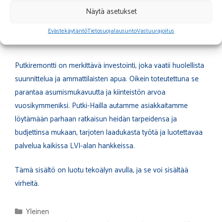
urakoitsijat voivat tarjota edullisempia hintoja. Taloyhtiön
Näytä asetukset
yhteisremontti tuo säästöjä verrattuna yksittäisten asuntojen
remontteihin. Valmistaudu myös lisätöihin varaamalla
Evästekäytäntö
Tietosuojalausunto
Vastuurajoitus
budjettiin 10-15% lisää suunniteltua summaa.
Putkiremontti on merkittävä investointi, joka vaatii huolellista
suunnittelua ja ammattilaisten apua. Oikein toteutettuna se
parantaa asumismukavuutta ja kiinteistön arvoa
vuosikymmeniksi. Putki-Hailla autamme asiakkaitamme
löytämään parhaan ratkaisun heidän tarpeidensa ja
budjettinsa mukaan, tarjoten laadukasta työtä ja luotettavaa
palvelua kaikissa LVI-alan hankkeissa.
Tämä sisältö on luotu tekoälyn avulla, ja se voi sisältää
virheitä.
Kategoriat
Yleinen