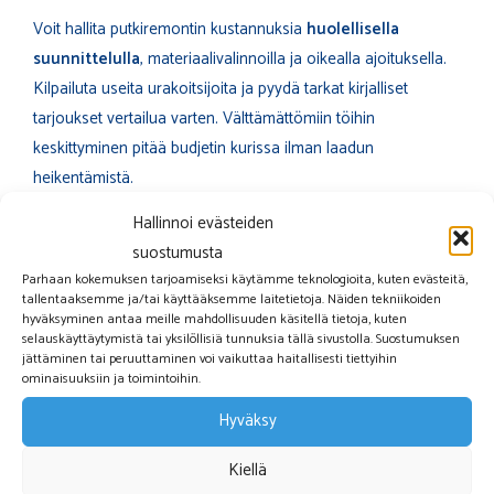
Voit hallita putkiremontin kustannuksia
huolellisella
suunnittelulla
, materiaalivalinnoilla ja oikealla ajoituksella.
Kilpailuta useita urakoitsijoita ja pyydä tarkat kirjalliset
tarjoukset vertailua varten. Välttämättömiin töihin
keskittyminen pitää budjetin kurissa ilman laadun
heikentämistä.
Hallinnoi evästeiden
Materiaalivalinnoissa kannattaa hakea tasapaino hinnan ja
suostumusta
laadun välillä. Keskihintaiset, laadukkaat materiaalit ovat
Parhaan kokemuksen tarjoamiseksi käytämme teknologioita, kuten evästeitä,
usein paras valinta pitkällä aikavälillä. Älä valitse halvimpia
tallentaaksemme ja/tai käyttääksemme laitetietoja. Näiden tekniikoiden
hyväksyminen antaa meille mahdollisuuden käsitellä tietoja, kuten
komponentteja, jotka voivat aiheuttaa ongelmia myöhemmin.
selauskäyttäytymistä tai yksilöllisiä tunnuksia tällä sivustolla. Suostumuksen
Samaan aikaan kalleimmat premium-tuotteet eivät aina tuo
jättäminen tai peruuttaminen voi vaikuttaa haitallisesti tiettyihin
ominaisuuksiin ja toimintoihin.
merkittävää lisäarvoa.
Hyväksy
Ajoituksella voit säästää merkittävästi. Kesälomat ja kiireiset
ajanjaksot nostavat hintoja, kun taas hiljaisempina aikoina
Kiellä