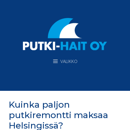
Siirry
sisältöön
VALIKKO
Kuinka paljon
putkiremontti maksaa
Helsingissä?