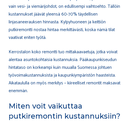
vain vesi- ja viemärijohdot, on edullisempi vaihtoehto. Tällöin
kustannukset jäävät yleensä 60-70% täydellisen
linjasaneerauksen hinnasta. Kylpyhuoneen ja keittiön
putkiremontti nostaa hintaa merkittävästi, koska nämä tilat
vaativat eniten työtä.
Kerrostalon koko remontti tuo mittakaavaetuja, jotka voivat
alentaa asuntokohtaisia kustannuksia. Pääkaupunkiseudun
hintataso on korkeampi kuin muualla Suomessa johtuen
työvoimakustannuksista ja kaupunkiympäristön haasteista.
Aikataululla on myös merkitys – kiireelliset remontit maksavat
enemmän.
Miten voit vaikuttaa
putkiremontin kustannuksiin?