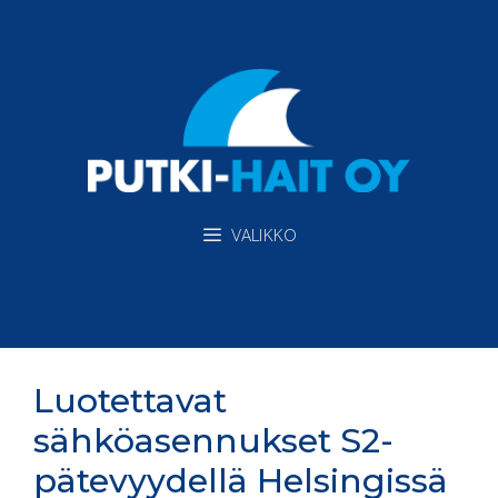
Siirry
sisältöön
VALIKKO
Luotettavat
sähköasennukset S2-
pätevyydellä Helsingissä