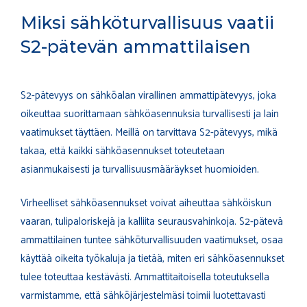
Miksi sähköturvallisuus vaatii
S2-pätevän ammattilaisen
S2-pätevyys on sähköalan virallinen ammattipätevyys, joka
oikeuttaa suorittamaan sähköasennuksia turvallisesti ja lain
vaatimukset täyttäen. Meillä on tarvittava S2-pätevyys, mikä
takaa, että kaikki sähköasennukset toteutetaan
asianmukaisesti ja turvallisuusmääräykset huomioiden.
Virheelliset sähköasennukset voivat aiheuttaa sähköiskun
vaaran, tulipaloriskejä ja kalliita seurausvahinkoja. S2-pätevä
ammattilainen tuntee sähköturvallisuuden vaatimukset, osaa
käyttää oikeita työkaluja ja tietää, miten eri sähköasennukset
tulee toteuttaa kestävästi. Ammattitaitoisella toteutuksella
varmistamme, että sähköjärjestelmäsi toimii luotettavasti