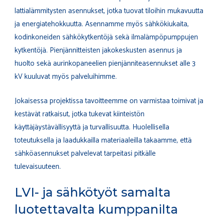
lattialämmitysten asennukset, jotka tuovat tiloihin mukavuutta
ja energiatehokkuutta. Asennamme myös sähkökiukaita,
kodinkoneiden sähkökytkentöjä sekä ilmalämpöpumppujen
kytkentöjä. Pienjännitteisten jakokeskusten asennus ja
huolto sekä aurinkopaneelien pienjänniteasennukset alle 3
kV kuuluvat myös palveluihimme.
Jokaisessa projektissa tavoitteemme on varmistaa toimivat ja
kestävät ratkaisut, jotka tukevat kiinteistön
käyttäjäystävällisyyttä ja turvallisuutta. Huolellisella
toteutuksella ja laadukkailla materiaaleilla takaamme, että
sähköasennukset palvelevat tarpeitasi pitkälle
tulevaisuuteen.
LVI- ja sähkötyöt samalta
luotettavalta kumppanilta