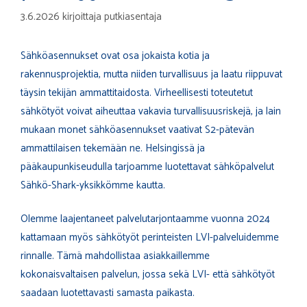
3.6.2026
kirjoittaja
putkiasentaja
Sähköasennukset ovat osa jokaista kotia ja
rakennusprojektia, mutta niiden turvallisuus ja laatu riippuvat
täysin tekijän ammattitaidosta. Virheellisesti toteutetut
sähkötyöt voivat aiheuttaa vakavia turvallisuusriskejä, ja lain
mukaan monet sähköasennukset vaativat S2-pätevän
ammattilaisen tekemään ne. Helsingissä ja
pääkaupunkiseudulla tarjoamme luotettavat sähköpalvelut
Sähkö-Shark-yksikkömme kautta.
Olemme laajentaneet palvelutarjontaamme vuonna 2024
kattamaan myös sähkötyöt perinteisten LVI-palveluidemme
rinnalle. Tämä mahdollistaa asiakkaillemme
kokonaisvaltaisen palvelun, jossa sekä LVI- että sähkötyöt
saadaan luotettavasti samasta paikasta.