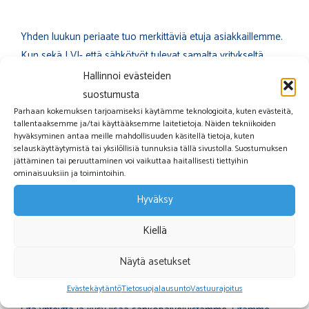
Yhden luukun periaate tuo merkittäviä etuja asiakkaillemme.
Kun sekä LVI- että sähkötyöt tulevat samalta yritykseltä,
projektin koordinointi on sujuvampaa, aikataulut pysyvät
Hallinnoi evästeiden
hallinnassa ja vastuu on selkeästi yhdellä toimijalla. Tämä on
suostumusta
erityisen arvokasta remonttiprojekteissa, joissa LVI- ja
Parhaan kokemuksen tarjoamiseksi käytämme teknologioita, kuten evästeitä,
tallentaaksemme ja/tai käyttääksemme laitetietoja. Näiden tekniikoiden
sähkötyöt kietoutuvat tiiviisti yhteen.
hyväksyminen antaa meille mahdollisuuden käsitellä tietoja, kuten
selauskäyttäytymistä tai yksilöllisiä tunnuksia tällä sivustolla. Suostumuksen
jättäminen tai peruuttaminen voi vaikuttaa haitallisesti tiettyihin
Pitkä kokemuksemme LVI-alalta yhdistettynä uuteen
ominaisuuksiin ja toimintoihin.
sähköalan osaamiseen mahdollistaa kokonaisvaltaisen
Hyväksy
palvelun. Ymmärrämme, miten eri järjestelmät toimivat
yhdessä, ja osaamme suunnitella ratkaisut, jotka palvelevat
Kiellä
sekä LVI- että sähkötarpeita optimaalisesti. Sitoutumisemme
laatuun, aikatauluihin ja asiakastyytyväisyyteen tekee meistä
Näytä asetukset
luotettavan kumppanin kaikissa kiinteistön teknisissä töissä.
Evästekäytäntö
Tietosuojalausunto
Vastuurajoitus