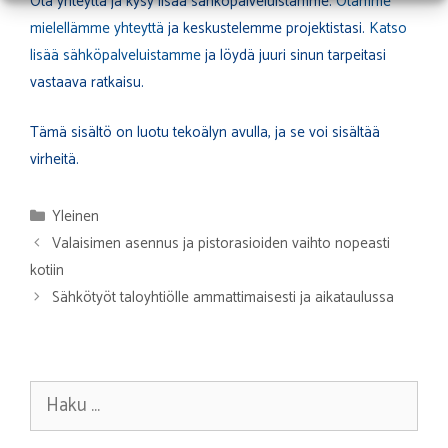
Ota yhteyttä ja kysy lisää sähköpalveluistamme.
Otamme
mielellämme yhteyttä
ja keskustelemme projektistasi.
Katso
lisää sähköpalveluistamme
ja löydä juuri sinun tarpeitasi
vastaava ratkaisu.
Tämä sisältö on luotu tekoälyn avulla, ja se voi sisältää
virheitä.
Kategoriat
Yleinen
Valaisimen asennus ja pistorasioiden vaihto nopeasti
kotiin
Sähkötyöt taloyhtiölle ammattimaisesti ja aikataulussa
Haku: