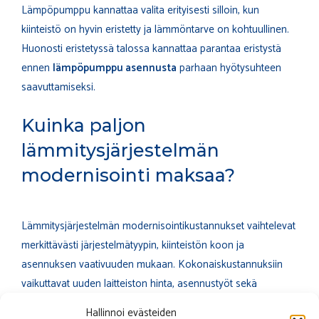
Lämpöpumppu kannattaa valita erityisesti silloin, kun
kiinteistö on hyvin eristetty ja lämmöntarve on kohtuullinen.
Huonosti eristetyssä talossa kannattaa parantaa eristystä
ennen
lämpöpumppu asennusta
parhaan hyötysuhteen
saavuttamiseksi.
Kuinka paljon
lämmitysjärjestelmän
modernisointi maksaa?
Lämmitysjärjestelmän modernisointikustannukset vaihtelevat
merkittävästi järjestelmätyypin, kiinteistön koon ja
asennuksen vaativuuden mukaan. Kokonaiskustannuksiin
vaikuttavat uuden laitteiston hinta, asennustyöt sekä
mahdolliset putkiremontin tai sähköasennusten tarpeet.
Hallinnoi evästeiden