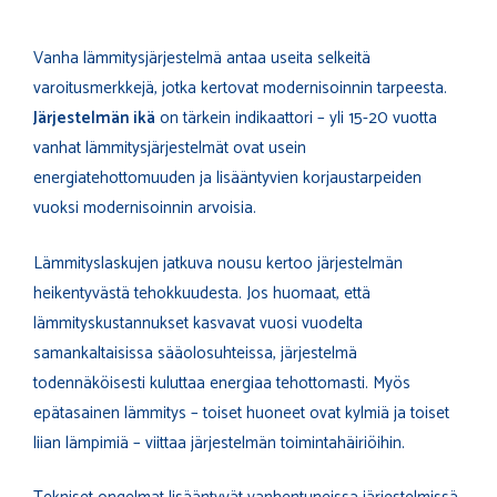
Vanha lämmitysjärjestelmä antaa useita selkeitä
varoitusmerkkejä, jotka kertovat modernisoinnin tarpeesta.
Järjestelmän ikä
on tärkein indikaattori – yli 15-20 vuotta
vanhat lämmitysjärjestelmät ovat usein
energiatehottomuuden ja lisääntyvien korjaustarpeiden
vuoksi modernisoinnin arvoisia.
Lämmityslaskujen jatkuva nousu kertoo järjestelmän
heikentyvästä tehokkuudesta. Jos huomaat, että
lämmityskustannukset kasvavat vuosi vuodelta
samankaltaisissa sääolosuhteissa, järjestelmä
todennäköisesti kuluttaa energiaa tehottomasti. Myös
epätasainen lämmitys – toiset huoneet ovat kylmiä ja toiset
liian lämpimiä – viittaa järjestelmän toimintahäiriöihin.