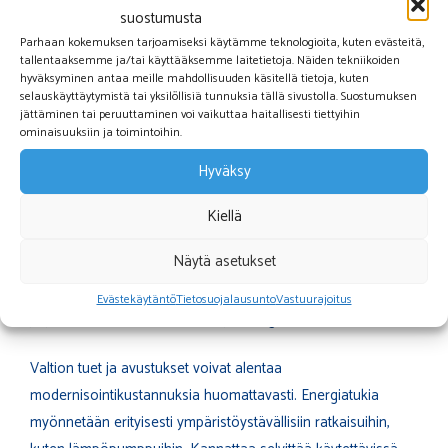
suostumusta
Ilmalämpöpumpun asennus on yleensä edullisin vaihtoehto,
Parhaan kokemuksen tarjoamiseksi käytämme teknologioita, kuten evästeitä,
kun taas maalämpöjärjestelmä vaatii suuremman
tallentaaksemme ja/tai käyttääksemme laitetietoja. Näiden tekniikoiden
alkuinvestoinnin.
LVI-saneeraus
voi olla tarpeen, jos
hyväksyminen antaa meille mahdollisuuden käsitellä tietoja, kuten
selauskäyttäytymistä tai yksilöllisiä tunnuksia tällä sivustolla. Suostumuksen
olemassa oleva putkisto ei sovellu uudelle järjestelmälle.
jättäminen tai peruuttaminen voi vaikuttaa haitallisesti tiettyihin
Sähkötöiden tarve kasvattaa kustannuksia erityisesti
ominaisuuksiin ja toimintoihin.
lämpöpumppuasennuksissa.
Hyväksy
Pitkän aikavälin säästöt kompensoivat alkuinvestointia
Kiellä
merkittävästi. Moderni lämmitysjärjestelmä voi vähentää
Näytä asetukset
lämmityskustannuksia 30-50 prosenttia vanhaan
järjestelmään verrattuna. Säästöjen suuruus riippuu korvatun
Evästekäytäntö
Tietosuojalausunto
Vastuurajoitus
järjestelmän tehottomuudesta ja energian hinnoista.
Valtion tuet ja avustukset voivat alentaa
modernisointikustannuksia huomattavasti. Energiatukia
myönnetään erityisesti ympäristöystävällisiin ratkaisuihin,