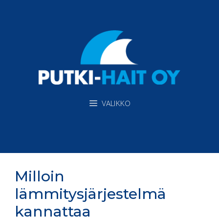
Siirry
sisältöön
VALIKKO
Milloin
lämmitysjärjestelmä
kannattaa