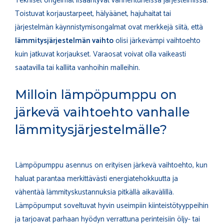
Tekniset ongelmat lisääntyvät vanhentuneissa järjestelmissä.
Toistuvat korjaustarpeet, hälyäänet, hajuhaitat tai
järjestelmän käynnistymisongalmat ovat merkkejä siitä, että
lämmitysjärjestelmän vaihto
olisi järkevämpi vaihtoehto
kuin jatkuvat korjaukset. Varaosat voivat olla vaikeasti
saatavilla tai kalliita vanhoihin malleihin.
Milloin lämpöpumppu on
järkevä vaihtoehto vanhalle
lämmitysjärjestelmälle?
Lämpöpumppu asennus on erityisen järkevä vaihtoehto, kun
haluat parantaa merkittävästi energiatehokkuutta ja
vähentää lämmityskustannuksia pitkällä aikavälillä.
Lämpöpumput soveltuvat hyvin useimpiin kiinteistötyyppeihin
ja tarjoavat parhaan hyödyn verrattuna perinteisiin öljy- tai