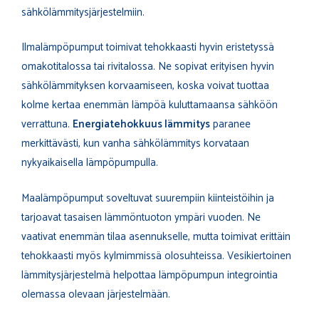
sähkölämmitysjärjestelmiin.
Ilmalämpöpumput toimivat tehokkaasti hyvin eristetyssä
omakotitalossa tai rivitalossa. Ne sopivat erityisen hyvin
sähkölämmityksen korvaamiseen, koska voivat tuottaa
kolme kertaa enemmän lämpöä kuluttamaansa sähköön
verrattuna.
Energiatehokkuus lämmitys
paranee
merkittävästi, kun vanha sähkölämmitys korvataan
nykyaikaisella lämpöpumpulla.
Maalämpöpumput soveltuvat suurempiin kiinteistöihin ja
tarjoavat tasaisen lämmöntuoton ympäri vuoden. Ne
vaativat enemmän tilaa asennukselle, mutta toimivat erittäin
tehokkaasti myös kylmimmissä olosuhteissa. Vesikiertoinen
lämmitysjärjestelmä helpottaa lämpöpumpun integrointia
olemassa olevaan järjestelmään.