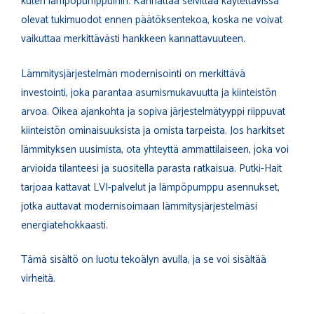
kuten lämpöpumppuihin. Kannattaa selvittää käytettävissä
olevat tukimuodot ennen päätöksentekoa, koska ne voivat
vaikuttaa merkittävästi hankkeen kannattavuuteen.
Lämmitysjärjestelmän modernisointi on merkittävä
investointi, joka parantaa asumismukavuutta ja kiinteistön
arvoa. Oikea ajankohta ja sopiva järjestelmätyyppi riippuvat
kiinteistön ominaisuuksista ja omista tarpeista. Jos harkitset
lämmityksen uusimista,
ota yhteyttä
ammattilaiseen, joka voi
arvioida tilanteesi ja suositella parasta ratkaisua. Putki-Hait
tarjoaa kattavat LVI-palvelut ja lämpöpumppu asennukset,
jotka auttavat modernisoimaan lämmitysjärjestelmäsi
energiatehokkaasti.
Tämä sisältö on luotu tekoälyn avulla, ja se voi sisältää
virheitä.