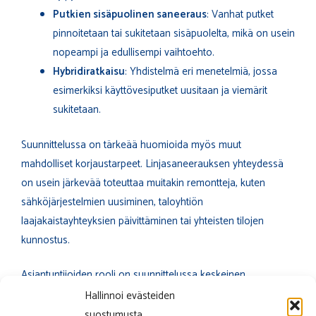
Putkien sisäpuolinen saneeraus
: Vanhat putket
pinnoitetaan tai sukitetaan sisäpuolelta, mikä on usein
nopeampi ja edullisempi vaihtoehto.
Hybridiratkaisu
: Yhdistelmä eri menetelmiä, jossa
esimerkiksi käyttövesiputket uusitaan ja viemärit
sukitetaan.
Suunnittelussa on tärkeää huomioida myös muut
mahdolliset korjaustarpeet. Linjasaneerauksen yhteydessä
on usein järkevää toteuttaa muitakin remontteja, kuten
sähköjärjestelmien uusiminen, taloyhtiön
laajakaistayhteyksien päivittäminen tai yhteisten tilojen
kunnostus.
Asiantuntijoiden rooli on suunnittelussa keskeinen.
Taloyhtiön kannattaa käyttää kokenutta projektinjohtajaa tai
Hallinnoi evästeiden
rakennuttajakonsulttia, joka koordinoi hanketta ja varmistaa,
suostumusta