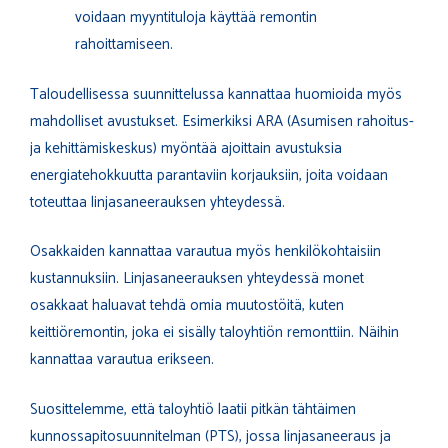
voidaan myyntituloja käyttää remontin
rahoittamiseen.
Taloudellisessa suunnittelussa kannattaa huomioida myös
mahdolliset avustukset. Esimerkiksi ARA (Asumisen rahoitus-
ja kehittämiskeskus) myöntää ajoittain avustuksia
energiatehokkuutta parantaviin korjauksiin, joita voidaan
toteuttaa linjasaneerauksen yhteydessä.
Osakkaiden kannattaa varautua myös henkilökohtaisiin
kustannuksiin. Linjasaneerauksen yhteydessä monet
osakkaat haluavat tehdä omia muutostöitä, kuten
keittiöremontin, joka ei sisälly taloyhtiön remonttiin. Näihin
kannattaa varautua erikseen.
Suosittelemme, että taloyhtiö laatii pitkän tähtäimen
kunnossapitosuunnitelman (PTS), jossa linjasaneeraus ja