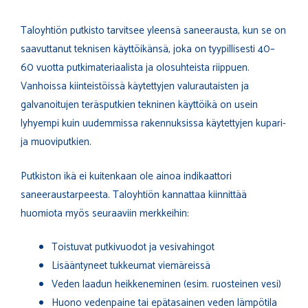
Taloyhtiön putkisto tarvitsee yleensä saneerausta, kun se on
saavuttanut teknisen käyttöikänsä, joka on tyypillisesti 40–
60 vuotta putkimateriaalista ja olosuhteista riippuen.
Vanhoissa kiinteistöissä käytettyjen valurautaisten ja
galvanoitujen teräsputkien tekninen käyttöikä on usein
lyhyempi kuin uudemmissa rakennuksissa käytettyjen kupari-
ja muoviputkien.
Putkiston ikä ei kuitenkaan ole ainoa indikaattori
saneeraustarpeesta. Taloyhtiön kannattaa kiinnittää
huomiota myös seuraaviin merkkeihin:
Toistuvat putkivuodot ja vesivahingot
Lisääntyneet tukkeumat viemäreissä
Veden laadun heikkeneminen (esim. ruosteinen vesi)
Huono vedenpaine tai epätasainen veden lämpötila