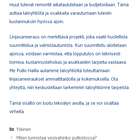
muut tulevat remontit aikataulutetaan ja budjetoidaan. Tämä
auttaa taloyhtiötä ja osakkaita varautumaan tuleviin
kustannuksiin hyvissä ajoin.
Linjasaneeraus on merkittävä projekti, joka vaatii huolellista
suunnittelua ja valmistautumista. Kun suunnittelu aloitetaan
ajoissa, voidaan varmistaa, että lopputulos on teknisesti
toimiva, kustannustehokas ja asukkaiden tarpeita vastaava.
Me Putki-Hailla autamme taloyhtiöitä toteuttamaan
linjasaneeraukset ammattitaidolla ja kokemuksella.
Ota
yhteyttä
, niin keskustellaan tarkemmin taloyhtiönne tarpeista.
Tämä sisältö on luotu tekoälyn avulla, ja se voi sisältää
virheitä.
Kategoriat
Yleinen
Miten tunnistaa vesivahinko putkistossa?