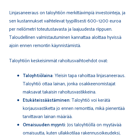
Linjasaneeraus on taloyhtiön merkittävimpiä investointeja, ja
sen kustannukset vaihtelevat tyypillisesti 600–1200 euroa
per neliömetri toteutustavasta ja laajuudesta riippuen.
Taloudellinen valmistautuminen kannattaa aloittaa hyvissä
ajoin ennen remontin käynnistämistä.
Taloyhtiön keskeisimmät rahoitusvaihtoehdot ovat:
Taloyhtiölaina
: Yleisin tapa rahoittaa linjasaneeraus.
Taloyhtiö ottaa lainan, jonka osakkeenomistajat
maksavat takaisin rahoitusvastikkeina.
Etukäteissäästäminen
: Taloyhtiö voi kerätä
korjausvastiketta jo ennen remonttia, mikä pienentää
tarvittavan lainan määrää.
Omaisuuden myynti
: Jos taloyhtiöllä on myytävää
omaisuutta, kuten ullakkotilaa rakennusoikeudeksi,