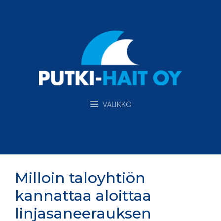
Siirry
sisältöön
VALIKKO
Milloin taloyhtiön
kannattaa aloittaa
linjasaneerauksen