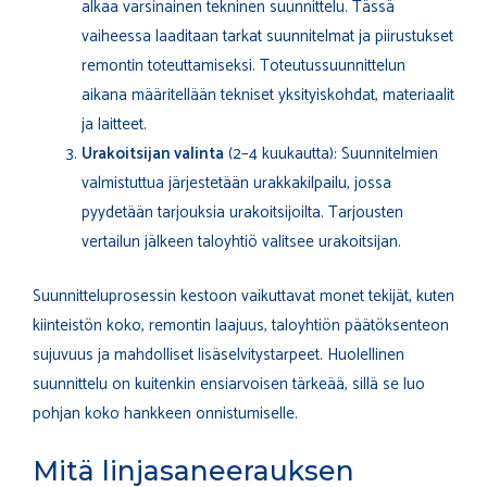
alkaa varsinainen tekninen suunnittelu. Tässä
vaiheessa laaditaan tarkat suunnitelmat ja piirustukset
remontin toteuttamiseksi. Toteutussuunnittelun
aikana määritellään tekniset yksityiskohdat, materiaalit
ja laitteet.
Urakoitsijan valinta
(2–4 kuukautta): Suunnitelmien
valmistuttua järjestetään urakkakilpailu, jossa
pyydetään tarjouksia urakoitsijoilta. Tarjousten
vertailun jälkeen taloyhtiö valitsee urakoitsijan.
Suunnitteluprosessin kestoon vaikuttavat monet tekijät, kuten
kiinteistön koko, remontin laajuus, taloyhtiön päätöksenteon
sujuvuus ja mahdolliset lisäselvitystarpeet. Huolellinen
suunnittelu on kuitenkin ensiarvoisen tärkeää, sillä se luo
pohjan koko hankkeen onnistumiselle.
Mitä linjasaneerauksen