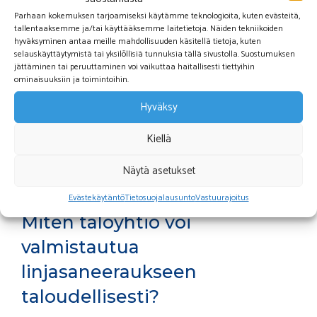
että suunnittelu etenee taloyhtiön edun mukaisesti. Lisäksi
Parhaan kokemuksen tarjoamiseksi käytämme teknologioita, kuten evästeitä,
tallentaaksemme ja/tai käyttääksemme laitetietoja. Näiden tekniikoiden
tarvitaan LVI-, sähkö- ja rakennesuunnittelijat sekä
hyväksyminen antaa meille mahdollisuuden käsitellä tietoja, kuten
mahdollisesti arkkitehti.
selauskäyttäytymistä tai yksilöllisiä tunnuksia tällä sivustolla. Suostumuksen
jättäminen tai peruuttaminen voi vaikuttaa haitallisesti tiettyihin
ominaisuuksiin ja toimintoihin.
Asukkaiden tiedottaminen ja osallistaminen on
onnistuneen
Hyväksy
linjasaneerauksen kulmakivi
. Suunnitteluvaiheessa on
tärkeää kartoittaa asukkaiden toiveet ja tarpeet sekä
Kiellä
tiedottaa hankkeen etenemisestä säännöllisesti. Näin
varmistetaan, että lopputulos vastaa mahdollisimman hyvin
Näytä asetukset
asukkaiden odotuksia.
Evästekäytäntö
Tietosuojalausunto
Vastuurajoitus
Miten taloyhtiö voi
valmistautua
linjasaneeraukseen
taloudellisesti?