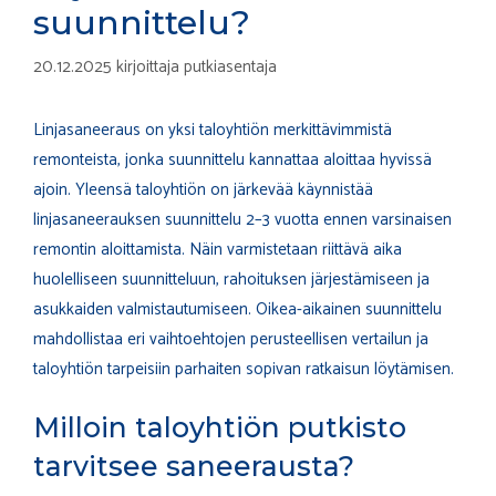
suunnittelu?
20.12.2025
kirjoittaja
putkiasentaja
Linjasaneeraus on yksi taloyhtiön merkittävimmistä
remonteista, jonka suunnittelu kannattaa aloittaa hyvissä
ajoin. Yleensä taloyhtiön on järkevää käynnistää
linjasaneerauksen suunnittelu 2–3 vuotta ennen varsinaisen
remontin aloittamista. Näin varmistetaan riittävä aika
huolelliseen suunnitteluun, rahoituksen järjestämiseen ja
asukkaiden valmistautumiseen. Oikea-aikainen suunnittelu
mahdollistaa eri vaihtoehtojen perusteellisen vertailun ja
taloyhtiön tarpeisiin parhaiten sopivan ratkaisun löytämisen.
Milloin taloyhtiön putkisto
tarvitsee saneerausta?