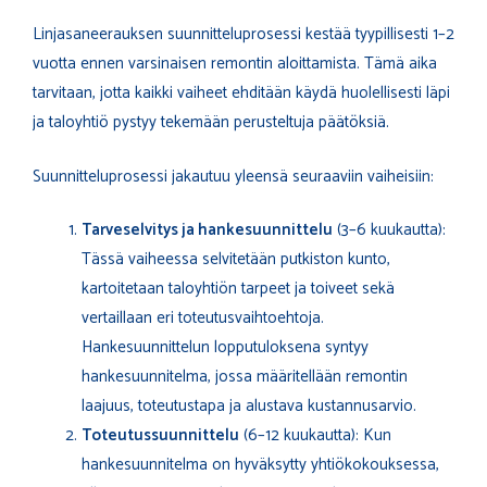
Linjasaneerauksen suunnitteluprosessi kestää tyypillisesti 1–2
vuotta ennen varsinaisen remontin aloittamista. Tämä aika
tarvitaan, jotta kaikki vaiheet ehditään käydä huolellisesti läpi
ja taloyhtiö pystyy tekemään perusteltuja päätöksiä.
Suunnitteluprosessi jakautuu yleensä seuraaviin vaiheisiin:
Tarveselvitys ja hankesuunnittelu
(3–6 kuukautta):
Tässä vaiheessa selvitetään putkiston kunto,
kartoitetaan taloyhtiön tarpeet ja toiveet sekä
vertaillaan eri toteutusvaihtoehtoja.
Hankesuunnittelun lopputuloksena syntyy
hankesuunnitelma, jossa määritellään remontin
laajuus, toteutustapa ja alustava kustannusarvio.
Toteutussuunnittelu
(6–12 kuukautta): Kun
hankesuunnitelma on hyväksytty yhtiökokouksessa,