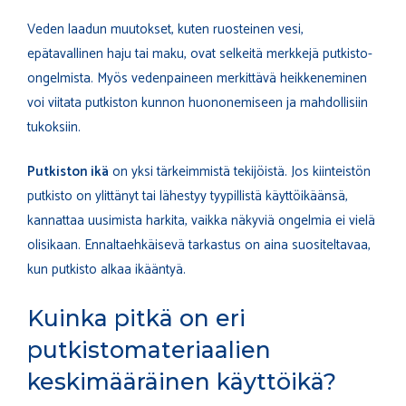
Veden laadun muutokset, kuten ruosteinen vesi,
epätavallinen haju tai maku, ovat selkeitä merkkejä putkisto-
ongelmista. Myös vedenpaineen merkittävä heikkeneminen
voi viitata putkiston kunnon huononemiseen ja mahdollisiin
tukoksiin.
Putkiston ikä
on yksi tärkeimmistä tekijöistä. Jos kiinteistön
putkisto on ylittänyt tai lähestyy tyypillistä käyttöikäänsä,
kannattaa uusimista harkita, vaikka näkyviä ongelmia ei vielä
olisikaan. Ennaltaehkäisevä tarkastus on aina suositeltavaa,
kun putkisto alkaa ikääntyä.
Kuinka pitkä on eri
putkistomateriaalien
keskimääräinen käyttöikä?