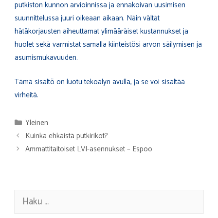
putkiston kunnon arvioinnissa ja ennakoivan uusimisen
suunnittelussa juuri oikeaan aikaan. Näin vältät
hätäkorjausten aiheuttamat ylimääräiset kustannukset ja
huolet sekä varmistat samalla kiinteistösi arvon säilymisen ja
asumismukavuuden.
Tämä sisältö on luotu tekoälyn avulla, ja se voi sisältää
virheitä.
Kategoriat
Yleinen
Kuinka ehkäistä putkirikot?
Ammattitaitoiset LVI-asennukset – Espoo
Haku: