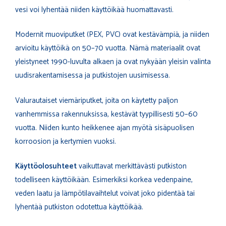
vesi voi lyhentää niiden käyttöikää huomattavasti.
Modernit muoviputket (PEX, PVC) ovat kestävämpiä, ja niiden
arvioitu käyttöikä on 50–70 vuotta. Nämä materiaalit ovat
yleistyneet 1990-luvulta alkaen ja ovat nykyään yleisin valinta
uudisrakentamisessa ja putkistojen uusimisessa.
Valurautaiset viemäriputket, joita on käytetty paljon
vanhemmissa rakennuksissa, kestävät tyypillisesti 50–60
vuotta. Niiden kunto heikkenee ajan myötä sisäpuolisen
korroosion ja kertymien vuoksi.
Käyttöolosuhteet
vaikuttavat merkittävästi putkiston
todelliseen käyttöikään. Esimerkiksi korkea vedenpaine,
veden laatu ja lämpötilavaihtelut voivat joko pidentää tai
lyhentää putkiston odotettua käyttöikää.