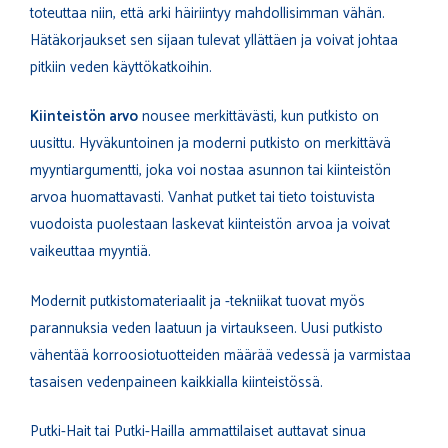
toteuttaa niin, että arki häiriintyy mahdollisimman vähän.
Hätäkorjaukset sen sijaan tulevat yllättäen ja voivat johtaa
pitkiin veden käyttökatkoihin.
Kiinteistön arvo
nousee merkittävästi, kun putkisto on
uusittu. Hyväkuntoinen ja moderni putkisto on merkittävä
myyntiargumentti, joka voi nostaa asunnon tai kiinteistön
arvoa huomattavasti. Vanhat putket tai tieto toistuvista
vuodoista puolestaan laskevat kiinteistön arvoa ja voivat
vaikeuttaa myyntiä.
Modernit putkistomateriaalit ja -tekniikat tuovat myös
parannuksia veden laatuun ja virtaukseen. Uusi putkisto
vähentää korroosiotuotteiden määrää vedessä ja varmistaa
tasaisen vedenpaineen kaikkialla kiinteistössä.
Putki-Hait tai Putki-Hailla ammattilaiset auttavat sinua