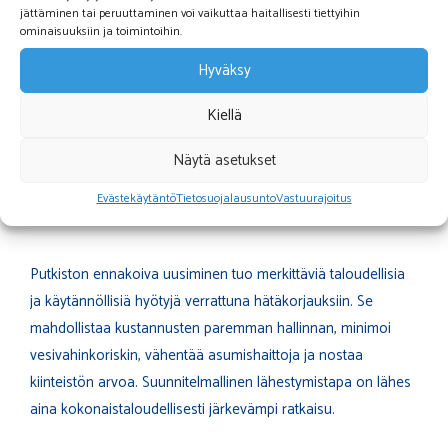
jättäminen tai peruuttaminen voi vaikuttaa haitallisesti tiettyihin
jäljellä olevasta käyttöiästä sekä uusimistarpeesta. Voit
ottaa
ominaisuuksiin ja toimintoihin.
yhteyttä ammattilaisiin
saadaksesi luotettavan arvion
Hyväksy
putkistosi kunnosta.
Kiellä
Mitä hyötyjä putkiston
Näytä asetukset
ennakoiva uusiminen tuo
verrattuna hätäkorjauksiin?
Evästekäytäntö
Tietosuojalausunto
Vastuurajoitus
Putkiston ennakoiva uusiminen tuo merkittäviä taloudellisia
ja käytännöllisiä hyötyjä verrattuna hätäkorjauksiin. Se
mahdollistaa kustannusten paremman hallinnan, minimoi
vesivahinkoriskin, vähentää asumishaittoja ja nostaa
kiinteistön arvoa. Suunnitelmallinen lähestymistapa on lähes
aina kokonaistaloudellisesti järkevämpi ratkaisu.