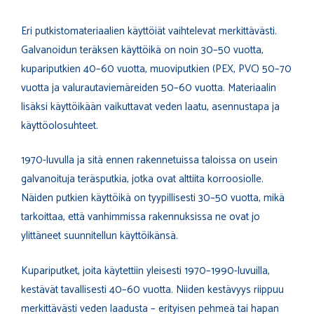
Eri putkistomateriaalien käyttöiät vaihtelevat merkittävästi.
Galvanoidun teräksen käyttöikä on noin 30–50 vuotta,
kupariputkien 40–60 vuotta, muoviputkien (PEX, PVC) 50–70
vuotta ja valurautaviemäreiden 50–60 vuotta. Materiaalin
lisäksi käyttöikään vaikuttavat veden laatu, asennustapa ja
käyttöolosuhteet.
1970-luvulla ja sitä ennen rakennetuissa taloissa on usein
galvanoituja teräsputkia, jotka ovat alttiita korroosiolle.
Näiden putkien käyttöikä on tyypillisesti 30–50 vuotta, mikä
tarkoittaa, että vanhimmissa rakennuksissa ne ovat jo
ylittäneet suunnitellun käyttöikänsä.
Kupariputket, joita käytettiin yleisesti 1970–1990-luvuilla,
kestävät tavallisesti 40–60 vuotta. Niiden kestävyys riippuu
merkittävästi veden laadusta – erityisen pehmeä tai hapan