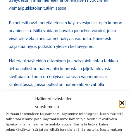
tiiveydestä. Tämä menetelmä on erityisen hyödyllinen
viemäriputkistojen tutkimisessa.
Painetestit ovat tärkeitä etenkin käyttövesiputkistojen kunnon
arvioinnissa. Niillä voidaan havaita pienetkin vuodot, jotka
eivät ole vielä aiheuttaneet näkyviä vaurioita. Painetesti
paljastaa myös putkiston yleisen kestävyyden.
Materiaalinäytteiden ottaminen ja analysointi antaa tarkkaa
tietoa putkiston materiaalin kunnosta ja jäljellä olevasta
käyttöiästä. Tämä on erityisen tärkeää vanhemmissa
kiinteistöissä, joissa putkiston materiaalit voivat olla
heikentyneet ajan myötä.
Hallinnoi evästeiden
suostumusta
Ammattilaisen tekemä arviointi
on välttämätöntä, koska
Parhaan kokemuksen tarjoamiseksi käytämme teknologioita, kuten evästeitä,
putkiston kunnon arviointi vaatii erikoisosaamista ja -
tallentaaksemme ja/tai käyttääksemme laitetietoja. Näiden tekniikoiden
välineitä. Putkiasentaja tai LVI-insinööri osaa tulkita
hyväksyminen antaa meille mahdollisuuden käsitellä tietoja, kuten
selauskäyttäytymistä tai yksilöllisiä tunnuksia tällä sivustolla. Suostumuksen
tutkimustuloksia oikein ja antaa luotettavan arvion putkiston