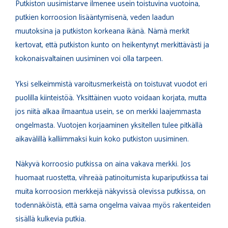
Putkiston uusimistarve ilmenee usein toistuvina vuotoina,
putkien korroosion lisääntymisenä, veden laadun
muutoksina ja putkiston korkeana ikänä. Nämä merkit
kertovat, että putkiston kunto on heikentynyt merkittävästi ja
kokonaisvaltainen uusiminen voi olla tarpeen.
Yksi selkeimmistä varoitusmerkeistä on toistuvat vuodot eri
puolilla kiinteistöä. Yksittäinen vuoto voidaan korjata, mutta
jos niitä alkaa ilmaantua usein, se on merkki laajemmasta
ongelmasta. Vuotojen korjaaminen yksitellen tulee pitkällä
aikavälillä kalliimmaksi kuin koko putkiston uusiminen.
Näkyvä korroosio putkissa on aina vakava merkki. Jos
huomaat ruostetta, vihreää patinoitumista kupariputkissa tai
muita korroosion merkkejä näkyvissä olevissa putkissa, on
todennäköistä, että sama ongelma vaivaa myös rakenteiden
sisällä kulkevia putkia.