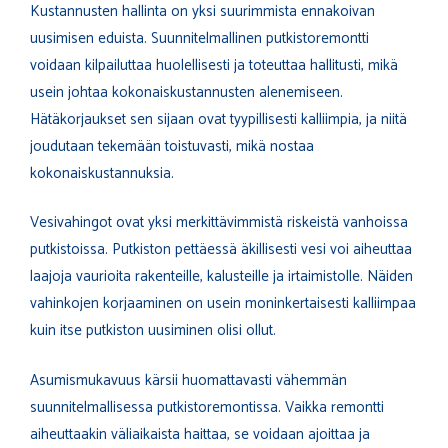
Kustannusten hallinta on yksi suurimmista ennakoivan
uusimisen eduista. Suunnitelmallinen putkistoremontti
voidaan kilpailuttaa huolellisesti ja toteuttaa hallitusti, mikä
usein johtaa kokonaiskustannusten alenemiseen.
Hätäkorjaukset sen sijaan ovat tyypillisesti kalliimpia, ja niitä
joudutaan tekemään toistuvasti, mikä nostaa
kokonaiskustannuksia.
Vesivahingot ovat yksi merkittävimmistä riskeistä vanhoissa
putkistoissa. Putkiston pettäessä äkillisesti vesi voi aiheuttaa
laajoja vaurioita rakenteille, kalusteille ja irtaimistolle. Näiden
vahinkojen korjaaminen on usein moninkertaisesti kalliimpaa
kuin itse putkiston uusiminen olisi ollut.
Asumismukavuus kärsii huomattavasti vähemmän
suunnitelmallisessa putkistoremontissa. Vaikka remontti
aiheuttaakin väliaikaista haittaa, se voidaan ajoittaa ja