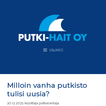
Siirry
sisältöön
VALIKKO
Milloin vanha putkisto
tulisi uusia?
30.12.2025
kirjoittaja
putkiasentaja