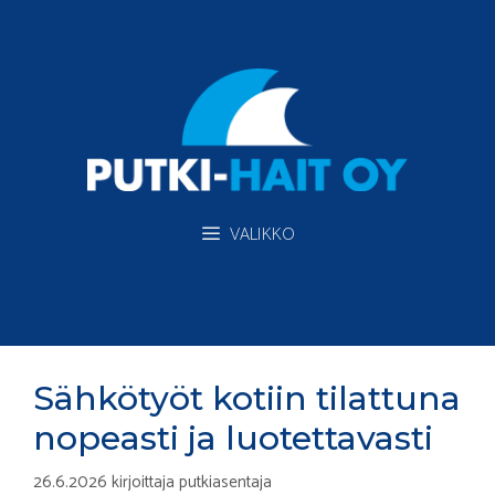
Siirry
sisältöön
VALIKKO
Sähkötyöt kotiin tilattuna
nopeasti ja luotettavasti
26.6.2026
kirjoittaja
putkiasentaja