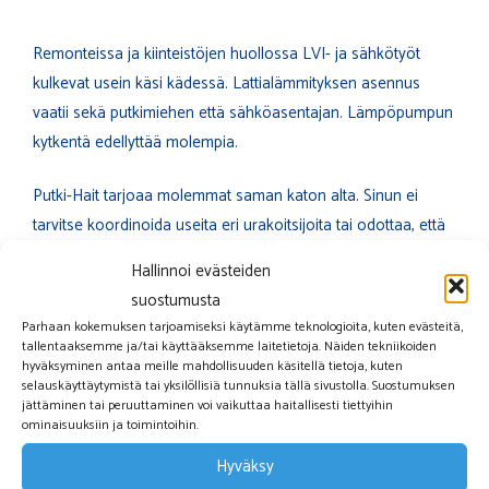
Remonteissa ja kiinteistöjen huollossa LVI- ja sähkötyöt
kulkevat usein käsi kädessä. Lattialämmityksen asennus
vaatii sekä putkimiehen että sähköasentajan. Lämpöpumpun
kytkentä edellyttää molempia.
Putki-Hait tarjoaa molemmat saman katon alta. Sinun ei
tarvitse koordinoida useita eri urakoitsijoita tai odottaa, että
yksi valmistuu ennen kuin toinen pääsee aloittamaan.
Hallinnoi evästeiden
suostumusta
Palvelemme monipuolisesti:
Parhaan kokemuksen tarjoamiseksi käytämme teknologioita, kuten evästeitä,
tallentaaksemme ja/tai käyttääksemme laitetietoja. Näiden tekniikoiden
Yksityiset kodinomistajat, jotka tarvitsevat nopeaa
hyväksyminen antaa meille mahdollisuuden käsitellä tietoja, kuten
selauskäyttäytymistä tai yksilöllisiä tunnuksia tällä sivustolla. Suostumuksen
apua
jättäminen tai peruuttaminen voi vaikuttaa haitallisesti tiettyihin
Taloyhtiöt saneeraus- ja huoltoprojekteissa
ominaisuuksiin ja toimintoihin.
Rakennusliikkeet, joille toimimme aliurakoitsijana
Hyväksy
Julkisen sektorin kiinteistöt