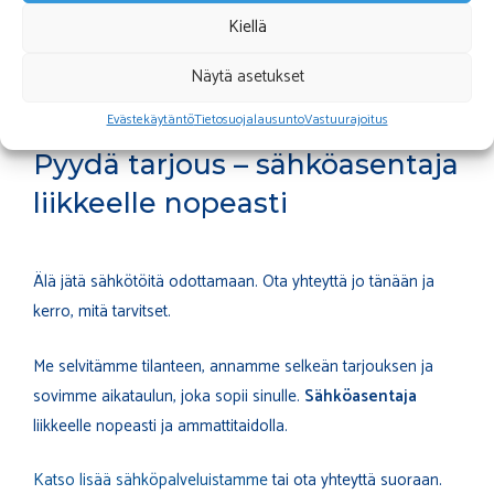
Kiellä
Pitkä kokemus LVI-alalta ja laajentunut sähköosaaminen
tekevät meistä kumppanin, joka ymmärtää kiinteistösi
Näytä asetukset
kokonaisuutena.
Evästekäytäntö
Tietosuojalausunto
Vastuurajoitus
Pyydä tarjous – sähköasentaja
liikkeelle nopeasti
Älä jätä sähkötöitä odottamaan. Ota yhteyttä jo tänään ja
kerro, mitä tarvitset.
Me selvitämme tilanteen, annamme selkeän tarjouksen ja
sovimme aikataulun, joka sopii sinulle.
Sähköasentaja
liikkeelle nopeasti ja ammattitaidolla.
Katso lisää sähköpalveluistamme
tai ota yhteyttä suoraan.