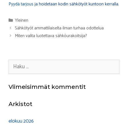
Pyydä tarjous
ja hoidetaan kodin sähkötyöt kuntoon kerralla.
Kategoriat
Yleinen
Sähkötyöt ammattilaiselta ilman turhaa odottelua
Miten valita luotettava sähköurakoitsija?
Haku:
Viimeisimmät kommentit
Arkistot
elokuu 2026