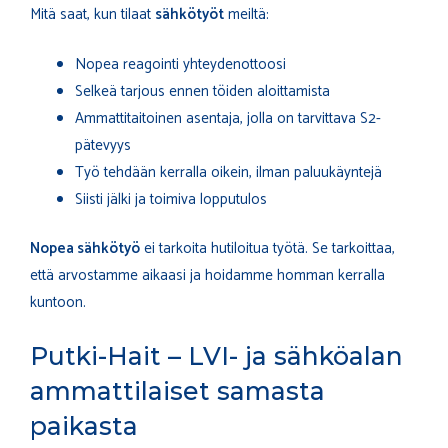
Mitä saat, kun tilaat
sähkötyöt
meiltä:
Nopea reagointi yhteydenottoosi
Selkeä tarjous ennen töiden aloittamista
Ammattitaitoinen asentaja, jolla on tarvittava S2-
pätevyys
Työ tehdään kerralla oikein, ilman paluukäyntejä
Siisti jälki ja toimiva lopputulos
Nopea sähkötyö
ei tarkoita hutiloitua työtä. Se tarkoittaa,
että arvostamme aikaasi ja hoidamme homman kerralla
kuntoon.
Putki-Hait – LVI- ja sähköalan
ammattilaiset samasta
paikasta