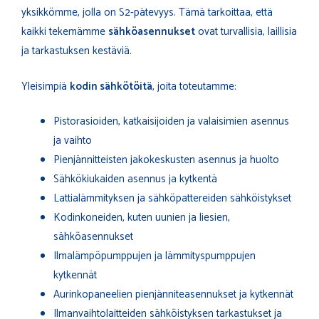
yksikkömme, jolla on S2-pätevyys. Tämä tarkoittaa, että
kaikki tekemämme
sähköasennukset
ovat turvallisia, laillisia
ja tarkastuksen kestäviä.
Yleisimpiä
kodin sähkötöitä
, joita toteutamme:
Pistorasioiden, katkaisijoiden ja valaisimien asennus
ja vaihto
Pienjännitteisten jakokeskusten asennus ja huolto
Sähkökiukaiden asennus ja kytkentä
Lattialämmityksen ja sähköpattereiden sähköistykset
Kodinkoneiden, kuten uunien ja liesien,
sähköasennukset
Ilmalämpöpumppujen ja lämmityspumppujen
kytkennät
Aurinkopaneelien pienjänniteasennukset ja kytkennät
Ilmanvaihtolaitteiden sähköistyksen tarkastukset ja