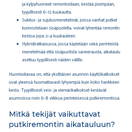
ja kylpyhuoneet remontoidaan, kestää pisimpään,
tyypillisesti 6–12 kuukautta.
Sukitus- ja sujutusmenetelmät, joissa vanhat putket
kunnostetaan sisäpuolelta, voivat lyhentää remontin
kestoa jopa 2–4 kuukauteen.
Hybridiratkaisussa, jossa käytetään sekä perinteistä
menetelmää että sisäpuolista saneerausta, aikataulu
asettuu tyypillisesti näiden välille.
Huomioitavaa on, että yksittäisen asunnon käyttökatkokset
ovat yleensä huomattavasti lyhyempiä kuin koko hankkeen
kesto. Tyypillisesti vesi- ja viemärikatkokset kestävät
asunnoissa noin 6–8 viikkoa perinteisessä putkiremontissa.
Mitkä tekijät vaikuttavat
putkiremontin aikatauluun?