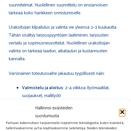
suunnitelmat. Huolellinen suunnittelu on ensiarvoisen
tärkeää koko hankkeen onnistumiselle.
Urakoitsijan kilpailutus ja valinta vie yleensä 2–3 kuukautta.
Tähän sisältyy tarjouspyyntöjen laatiminen, tarjousten
vertailu ja sopimusneuvottelut. Huolellinen urakoitsijan
valinta on tärkeää laadun, aikataulun ja kustannusten
kannalta.
Varsinainen toteutusvaihe jakautuu tyypillisesti näin:
Valmistelu ja aloitus:
2–4 viikkoa (työmaatilat,
suojaukset, mallityöt)
Purkutyöt:
1–2 viikkoa linjaa kohden
Hallinnoi evästeiden
Uudet asennukset:
2–4 viikkoa linjaa kohden
suostumusta
Vedeneristys ja laatoitus:
1–2 viikkoa linjaa kohden
Parhaan kokemuksen tarjoamiseksi käytämme teknologioita, kuten evästeitä,
(perinteisessä remontissa)
tallentaaksemme ja/tai käyttääksemme laitetietoja. Näiden tekniikoiden