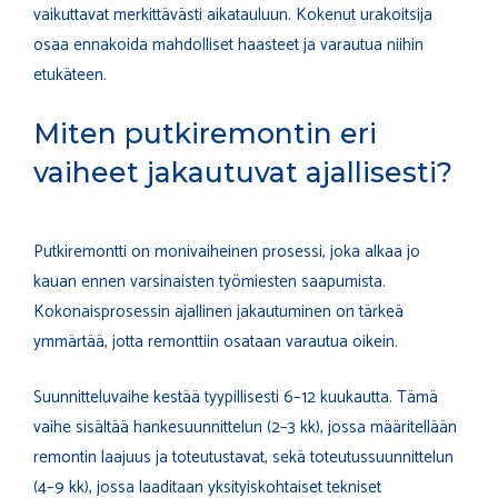
vaikuttavat merkittävästi aikatauluun. Kokenut urakoitsija
osaa ennakoida mahdolliset haasteet ja varautua niihin
etukäteen.
Miten putkiremontin eri
vaiheet jakautuvat ajallisesti?
Putkiremontti on monivaiheinen prosessi, joka alkaa jo
kauan ennen varsinaisten työmiesten saapumista.
Kokonaisprosessin ajallinen jakautuminen on tärkeä
ymmärtää, jotta remonttiin osataan varautua oikein.
Suunnitteluvaihe kestää tyypillisesti 6–12 kuukautta. Tämä
vaihe sisältää hankesuunnittelun (2–3 kk), jossa määritellään
remontin laajuus ja toteutustavat, sekä toteutussuunnittelun
(4–9 kk), jossa laaditaan yksityiskohtaiset tekniset