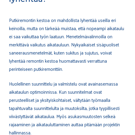
Putkiremontin kestoa on mahdollista lyhentää useilla eri
keinoilla, mutta on tärkeää muistaa, että nopeampi aikataulu
ei saa vaikuttaa työn laatuun. Menetelmävalinnoilla on
merkittävä vaikutus aikatauluun. Nykyaikaiset sisäpuoliset
saneerausmenetelmät, kuten sukitus ja sujutus, voivat
lyhentää remontin kestoa huomattavasti verrattuna
perinteiseen putkiremonttiin.
Huolellinen suunnittelu ja valmistelu ovat avainasemassa
aikataulun optimoinnissa. Kun suunnitelmat ovat
perusteelliset ja yksityiskohtaiset, vältytään työmaalla
tapahtuvalta suunnittelulta ja muutoksilta, jotka tyypillisesti
viivästyttävät aikataulua. Myös asukasmuutosten selkeä
rajaaminen ja aikatauluttaminen auttaa pitämään projektin
hallinnassa.