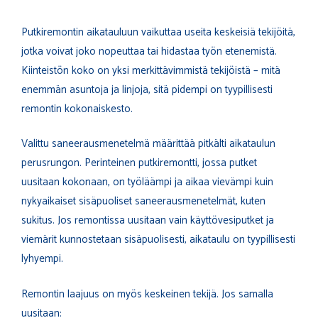
Putkiremontin aikatauluun vaikuttaa useita keskeisiä tekijöitä,
jotka voivat joko nopeuttaa tai hidastaa työn etenemistä.
Kiinteistön koko on yksi merkittävimmistä tekijöistä – mitä
enemmän asuntoja ja linjoja, sitä pidempi on tyypillisesti
remontin kokonaiskesto.
Valittu saneerausmenetelmä määrittää pitkälti aikataulun
perusrungon. Perinteinen putkiremontti, jossa putket
uusitaan kokonaan, on työläämpi ja aikaa vievämpi kuin
nykyaikaiset sisäpuoliset saneerausmenetelmät, kuten
sukitus. Jos remontissa uusitaan vain käyttövesiputket ja
viemärit kunnostetaan sisäpuolisesti, aikataulu on tyypillisesti
lyhyempi.
Remontin laajuus on myös keskeinen tekijä. Jos samalla
uusitaan: