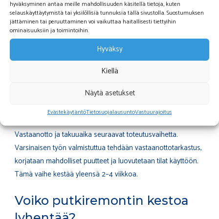
hyväksyminen antaa meille mahdollisuuden käsitellä tietoja, kuten
Kalusteasennukset ja viimeistely:
1–2 viikkoa linjaa
selauskäyttäytymistä tai yksilöllisiä tunnuksia tällä sivustolla. Suostumuksen
kohden
jättäminen tai peruuttaminen voi vaikuttaa haitallisesti tiettyihin
ominaisuuksiin ja toimintoihin.
Loppusiivous ja tarkastukset:
1–2 viikkoa
Hyväksy
Työ etenee yleensä linjoittain, mikä tarkoittaa, että samassa
pystylinjassa olevat asunnot remontoidaan samanaikaisesti.
Kiellä
Yhden linjan valmistuttua siirrytään seuraavaan. Tämän
Näytä asetukset
ansiosta yksittäisen asunnon käyttökatkos on huomattavasti
lyhyempi kuin koko remontin kesto.
Evästekäytäntö
Tietosuojalausunto
Vastuurajoitus
Vastaanotto ja takuuaika seuraavat toteutusvaihetta.
Varsinaisen työn valmistuttua tehdään vastaanottotarkastus,
korjataan mahdolliset puutteet ja luovutetaan tilat käyttöön.
Tämä vaihe kestää yleensä 2–4 viikkoa.
Voiko putkiremontin kestoa
lyhentää?