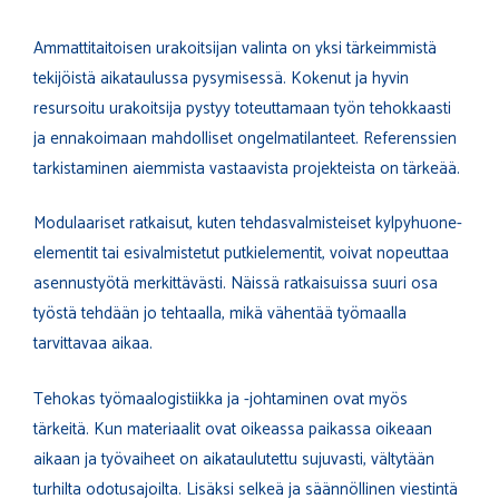
Ammattitaitoisen urakoitsijan valinta on yksi tärkeimmistä
tekijöistä aikataulussa pysymisessä. Kokenut ja hyvin
resursoitu urakoitsija pystyy toteuttamaan työn tehokkaasti
ja ennakoimaan mahdolliset ongelmatilanteet. Referenssien
tarkistaminen aiemmista vastaavista projekteista on tärkeää.
Modulaariset ratkaisut, kuten tehdasvalmisteiset kylpyhuone-
elementit tai esivalmistetut putkielementit, voivat nopeuttaa
asennustyötä merkittävästi. Näissä ratkaisuissa suuri osa
työstä tehdään jo tehtaalla, mikä vähentää työmaalla
tarvittavaa aikaa.
Tehokas työmaalogistiikka ja -johtaminen ovat myös
tärkeitä. Kun materiaalit ovat oikeassa paikassa oikeaan
aikaan ja työvaiheet on aikataulutettu sujuvasti, vältytään
turhilta odotusajoilta. Lisäksi selkeä ja säännöllinen viestintä