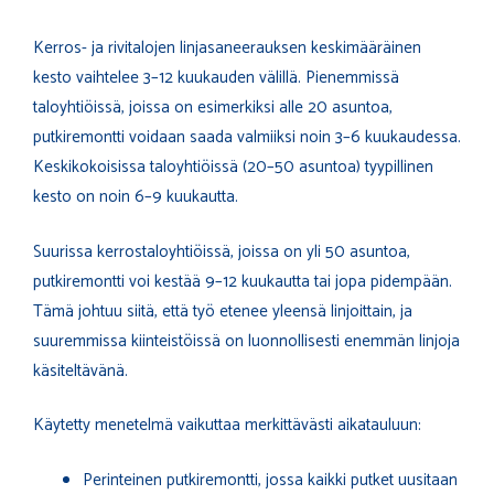
Kerros- ja rivitalojen linjasaneerauksen keskimääräinen
kesto vaihtelee 3–12 kuukauden välillä. Pienemmissä
taloyhtiöissä, joissa on esimerkiksi alle 20 asuntoa,
putkiremontti voidaan saada valmiiksi noin 3–6 kuukaudessa.
Keskikokoisissa taloyhtiöissä (20–50 asuntoa) tyypillinen
kesto on noin 6–9 kuukautta.
Suurissa kerrostaloyhtiöissä, joissa on yli 50 asuntoa,
putkiremontti voi kestää 9–12 kuukautta tai jopa pidempään.
Tämä johtuu siitä, että työ etenee yleensä linjoittain, ja
suuremmissa kiinteistöissä on luonnollisesti enemmän linjoja
käsiteltävänä.
Käytetty menetelmä vaikuttaa merkittävästi aikatauluun:
Perinteinen putkiremontti, jossa kaikki putket uusitaan