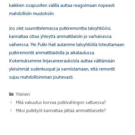
kaikkien osapuolten välillä auttaa reagoimaan nopeasti
mahdollisiin muutoksiin.
Jos olet suunnittelemassa putkiremonttia taloyhtiöösi,
kannattaa
ottaa yhteyttä
ammattilaisiin jo varhaisessa
vaiheessa. Me Putki-Hait autamme taloyhtiöitä toteuttamaan
putkiremontit ammattitaidolla ja aikataulussa.
Kokemuksemme linjasaneerauksista auttaa välttämään
yleisimmät sudenkuopat ja varmistamaan, että remontti
sujuu mahdollisimman jouhevasti.
Kategoriat
Yleinen
Mitä vakuutus korvaa putkivahingon sattuessa?
Miksi putkityöt kannattaa jättää ammattilaiselle?