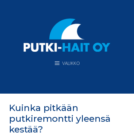
Siirry
sisältöön
VALIKKO
Kuinka pitkään
putkiremontti yleensä
kestää?