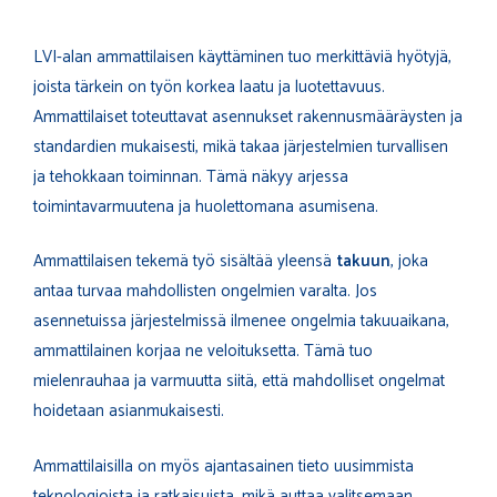
LVI-alan ammattilaisen käyttäminen tuo merkittäviä hyötyjä,
joista tärkein on työn korkea laatu ja luotettavuus.
Ammattilaiset toteuttavat asennukset rakennusmääräysten ja
standardien mukaisesti, mikä takaa järjestelmien turvallisen
ja tehokkaan toiminnan. Tämä näkyy arjessa
toimintavarmuutena ja huolettomana asumisena.
Ammattilaisen tekemä työ sisältää yleensä
takuun
, joka
antaa turvaa mahdollisten ongelmien varalta. Jos
asennetuissa järjestelmissä ilmenee ongelmia takuuaikana,
ammattilainen korjaa ne veloituksetta. Tämä tuo
mielenrauhaa ja varmuutta siitä, että mahdolliset ongelmat
hoidetaan asianmukaisesti.
Ammattilaisilla on myös ajantasainen tieto uusimmista
teknologioista ja ratkaisuista, mikä auttaa valitsemaan