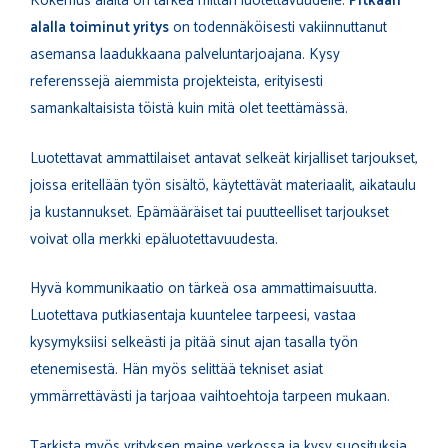
Kokemus alalta on tärkeä mittari luotettavuudelle.
Pitkään
alalla toiminut yritys
on todennäköisesti vakiinnuttanut
asemansa laadukkaana palveluntarjoajana. Kysy
referenssejä aiemmista projekteista, erityisesti
samankaltaisista töistä kuin mitä olet teettämässä.
Luotettavat ammattilaiset antavat selkeät kirjalliset tarjoukset,
joissa eritellään työn sisältö, käytettävät materiaalit, aikataulu
ja kustannukset. Epämääräiset tai puutteelliset tarjoukset
voivat olla merkki epäluotettavuudesta.
Hyvä kommunikaatio on tärkeä osa ammattimaisuutta.
Luotettava putkiasentaja kuuntelee tarpeesi, vastaa
kysymyksiisi selkeästi ja pitää sinut ajan tasalla työn
etenemisestä. Hän myös selittää tekniset asiat
ymmärrettävästi ja tarjoaa vaihtoehtoja tarpeen mukaan.
Tarkista myös yrityksen maine verkossa ja kysy suosituksia