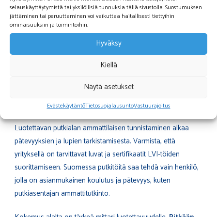
ja uudelleentekemisiltä.
selauskäyttäytymistä tai yksilöllisiä tunnuksia tällä sivustolla. Suostumuksen
jättäminen tai peruuttaminen voi vaikuttaa haitallisesti tiettyihin
Lisäksi ammattilainen osaa olla tarvittaessa yhteydessä
ominaisuuksiin ja toimintoihin.
viranomaisiin ja hankkia tarvittavat luvat, mikä varmistaa, että
Hyväksy
kaikki asennukset ovat määräysten mukaisia.
Kiellä
Miten tunnistaa luotettava
Näytä asetukset
putkialan ammattilainen?
Evästekäytäntö
Tietosuojalausunto
Vastuurajoitus
Luotettavan putkialan ammattilaisen tunnistaminen alkaa
pätevyyksien ja lupien tarkistamisesta. Varmista, että
yrityksellä on tarvittavat luvat ja sertifikaatit LVI-töiden
suorittamiseen. Suomessa putkitöitä saa tehdä vain henkilö,
jolla on asianmukainen koulutus ja pätevyys, kuten
putkiasentajan ammattitutkinto.