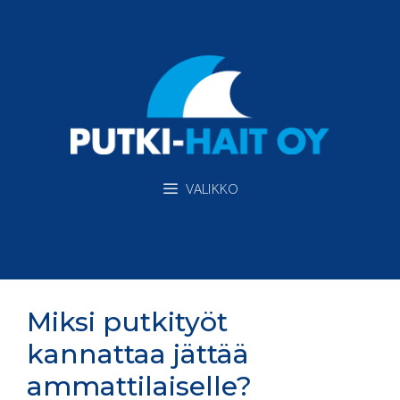
Siirry
sisältöön
VALIKKO
Miksi putkityöt
kannattaa jättää
ammattilaiselle?