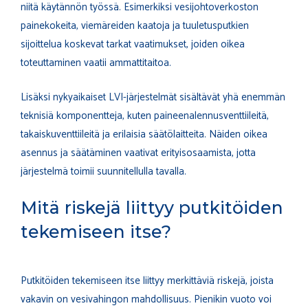
niitä käytännön työssä. Esimerkiksi vesijohtoverkoston
painekokeita, viemäreiden kaatoja ja tuuletusputkien
sijoittelua koskevat tarkat vaatimukset, joiden oikea
toteuttaminen vaatii ammattitaitoa.
Lisäksi nykyaikaiset LVI-järjestelmät sisältävät yhä enemmän
teknisiä komponentteja, kuten paineenalennusventtiileitä,
takaiskuventtiileitä ja erilaisia säätölaitteita. Näiden oikea
asennus ja säätäminen vaativat erityisosaamista, jotta
järjestelmä toimii suunnitellulla tavalla.
Mitä riskejä liittyy putkitöiden
tekemiseen itse?
Putkitöiden tekemiseen itse liittyy merkittäviä riskejä, joista
vakavin on vesivahingon mahdollisuus. Pienikin vuoto voi