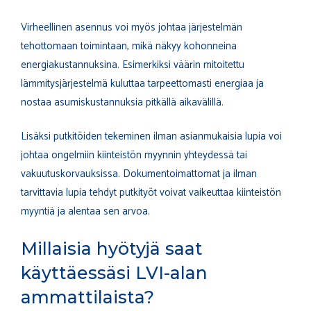
Virheellinen asennus voi myös johtaa järjestelmän
tehottomaan toimintaan, mikä näkyy kohonneina
energiakustannuksina. Esimerkiksi väärin mitoitettu
lämmitysjärjestelmä kuluttaa tarpeettomasti energiaa ja
nostaa asumiskustannuksia pitkällä aikavälillä.
Lisäksi putkitöiden tekeminen ilman asianmukaisia lupia voi
johtaa ongelmiin kiinteistön myynnin yhteydessä tai
vakuutuskorvauksissa. Dokumentoimattomat ja ilman
tarvittavia lupia tehdyt putkityöt voivat vaikeuttaa kiinteistön
myyntiä ja alentaa sen arvoa.
Millaisia hyötyjä saat
käyttäessäsi LVI-alan
ammattilaista?