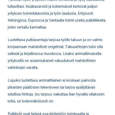
tuttaviltasi. Asiakasarviot ja kokemukset kertovat paljon
yrityksen toimintatavoista ja työn laadusta. Erityisesti
Helsingissä, Espoossa ja Vantaalla toimii useita putkiliikkeitä,
joten vertailu kannattaa.
Luotettava putkiasentaja tarjoaa työlle takuun ja on valmis
korjaamaan mahdolliset ongelmat. Takuuehtojen tulisi olla
selkeät ja kirjallisessa muodossa. Lisäksi ammattimaisella
yrityksellä on asianmukaiset vakuutukset mahdollisten
vahinkojen varalta.
Lopuksi luotettava ammattilainen ei koskaan painosta
pikaisten päätösten tekemiseen tai tarjoa epäilyttävän
edullisia hintoja. Jos tarjous vaikuttaa liian hyvältä ollakseen
totta, se todennäköisesti on.
Putkityöt ovat tärkeä osa kiinteistön toimivuutta ja