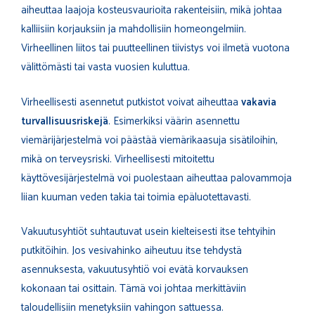
aiheuttaa laajoja kosteusvaurioita rakenteisiin, mikä johtaa
kalliisiin korjauksiin ja mahdollisiin homeongelmiin.
Virheellinen liitos tai puutteellinen tiivistys voi ilmetä vuotona
välittömästi tai vasta vuosien kuluttua.
Virheellisesti asennetut putkistot voivat aiheuttaa
vakavia
turvallisuusriskejä
. Esimerkiksi väärin asennettu
viemärijärjestelmä voi päästää viemärikaasuja sisätiloihin,
mikä on terveysriski. Virheellisesti mitoitettu
käyttövesijärjestelmä voi puolestaan aiheuttaa palovammoja
liian kuuman veden takia tai toimia epäluotettavasti.
Vakuutusyhtiöt suhtautuvat usein kielteisesti itse tehtyihin
putkitöihin. Jos vesivahinko aiheutuu itse tehdystä
asennuksesta, vakuutusyhtiö voi evätä korvauksen
kokonaan tai osittain. Tämä voi johtaa merkittäviin
taloudellisiin menetyksiin vahingon sattuessa.