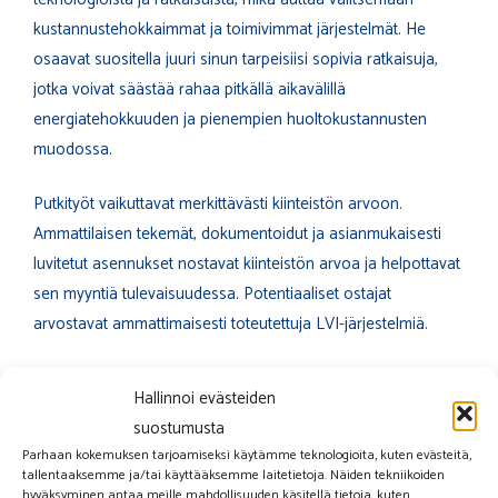
kustannustehokkaimmat ja toimivimmat järjestelmät. He
osaavat suositella juuri sinun tarpeisiisi sopivia ratkaisuja,
jotka voivat säästää rahaa pitkällä aikavälillä
energiatehokkuuden ja pienempien huoltokustannusten
muodossa.
Putkityöt vaikuttavat merkittävästi kiinteistön arvoon.
Ammattilaisen tekemät, dokumentoidut ja asianmukaisesti
luvitetut asennukset nostavat kiinteistön arvoa ja helpottavat
sen myyntiä tulevaisuudessa. Potentiaaliset ostajat
arvostavat ammattimaisesti toteutettuja LVI-järjestelmiä.
Ammattilaisen käyttäminen säästää myös omaa aikaasi ja
Hallinnoi evästeiden
vaivaasi. Putkityöt vaativat erityisosaamista, työkaluja ja
suostumusta
aikaa. Ammattilainen hoitaa työn tehokkaasti ja oikein
Parhaan kokemuksen tarjoamiseksi käytämme teknologioita, kuten evästeitä,
ensimmäisellä kerralla, jolloin vältyt mahdollisilta korjauksilta
tallentaaksemme ja/tai käyttääksemme laitetietoja. Näiden tekniikoiden
hyväksyminen antaa meille mahdollisuuden käsitellä tietoja, kuten