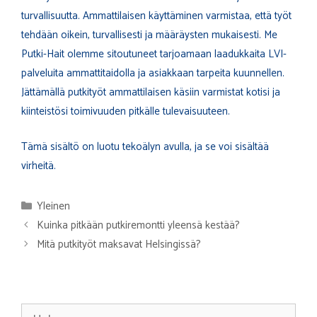
turvallisuutta. Ammattilaisen käyttäminen varmistaa, että työt
tehdään oikein, turvallisesti ja määräysten mukaisesti. Me
Putki-Hait olemme sitoutuneet tarjoamaan laadukkaita LVI-
palveluita ammattitaidolla ja asiakkaan tarpeita kuunnellen.
Jättämällä putkityöt ammattilaisen käsiin varmistat kotisi ja
kiinteistösi toimivuuden pitkälle tulevaisuuteen.
Tämä sisältö on luotu tekoälyn avulla, ja se voi sisältää
virheitä.
Kategoriat
Yleinen
Kuinka pitkään putkiremontti yleensä kestää?
Mitä putkityöt maksavat Helsingissä?
Haku: