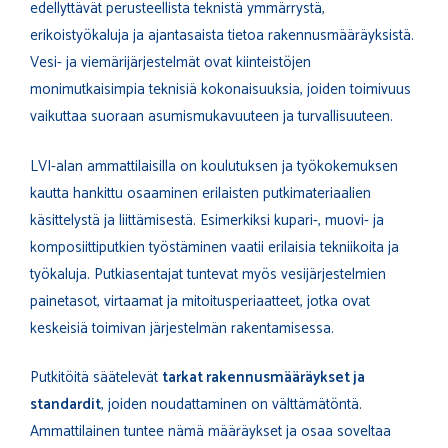
edellyttävät perusteellista teknistä ymmärrystä,
erikoistyökaluja ja ajantasaista tietoa rakennusmääräyksistä.
Vesi- ja viemärijärjestelmät ovat kiinteistöjen
monimutkaisimpia teknisiä kokonaisuuksia, joiden toimivuus
vaikuttaa suoraan asumismukavuuteen ja turvallisuuteen.
LVI-alan ammattilaisilla on koulutuksen ja työkokemuksen
kautta hankittu osaaminen erilaisten putkimateriaalien
käsittelystä ja liittämisestä. Esimerkiksi kupari-, muovi- ja
komposiittiputkien työstäminen vaatii erilaisia tekniikoita ja
työkaluja. Putkiasentajat tuntevat myös vesijärjestelmien
painetasot, virtaamat ja mitoitusperiaatteet, jotka ovat
keskeisiä toimivan järjestelmän rakentamisessa.
Putkitöitä säätelevät
tarkat rakennusmääräykset ja
standardit
, joiden noudattaminen on välttämätöntä.
Ammattilainen tuntee nämä määräykset ja osaa soveltaa